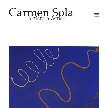
INICIO
ARTISTA
EXPOSICIONES
GALERIA DE ARTE
BLOG
SOMBRERERÍA
CONTACTO
ESPAÑOL