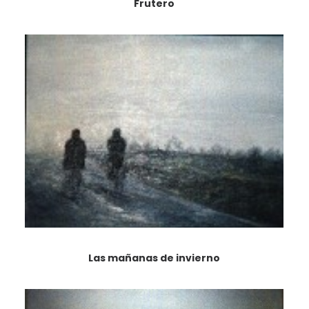
Frutero
Las mañanas de invierno