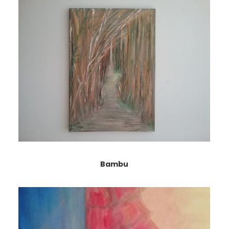
Bambu