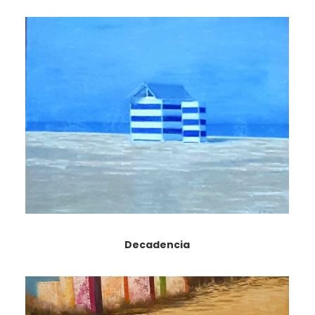
Decadencia