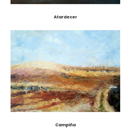
Atardecer
Campiña