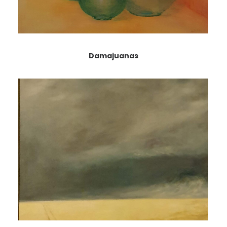
Damajuanas